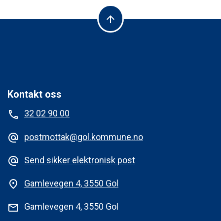
arrow_upward
Kontakt oss
32 02 90 00
phone
postmottak@gol.kommune.no
alternate_email
Send sikker elektronisk post
alternate_email
Gamlevegen 4, 3550 Gol
place
Gamlevegen 4, 3550 Gol
mail