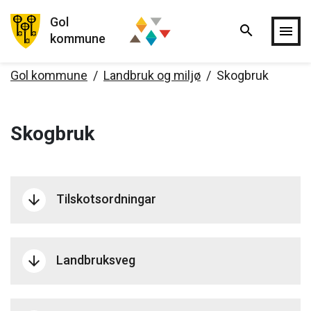
Gol
search
Hopp til hovedinnholdet
menu
kommune
Gol kommune
Landbruk og miljø
Skogbruk
Skogbruk
Tilskotsordningar
arrow_downward
Landbruksveg
arrow_downward