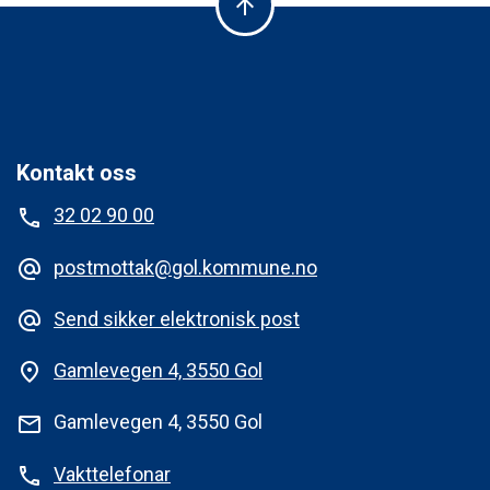
arrow_upward
Kontakt oss
32 02 90 00
phone
postmottak@gol.kommune.no
alternate_email
Send sikker elektronisk post
alternate_email
Gamlevegen 4, 3550 Gol
place
Gamlevegen 4, 3550 Gol
mail
Vakttelefonar
phone