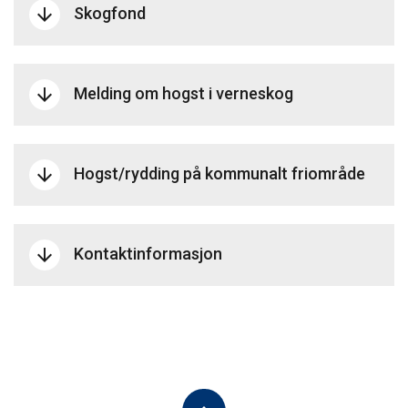
Skogfond
arrow_downward
Melding om hogst i verneskog
arrow_downward
Hogst/rydding på kommunalt friområde
arrow_downward
Kontaktinformasjon
arrow_downward