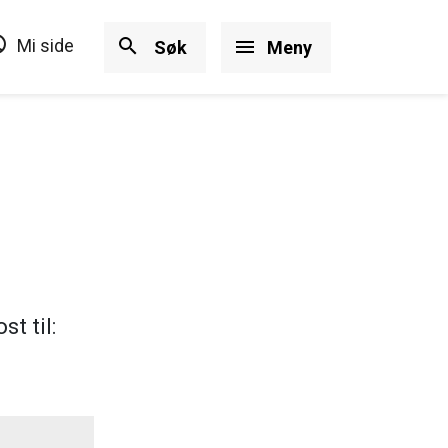
ircle
search
Mi side
menu
Søk
Meny
t til: