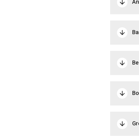
An
arrow_downward
Ba
arrow_downward
Be
arrow_downward
Bo
arrow_downward
Gr
arrow_downward