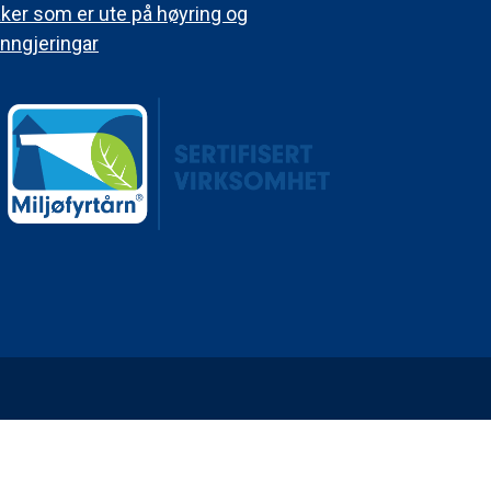
ker som er ute på høyring og
nngjeringar