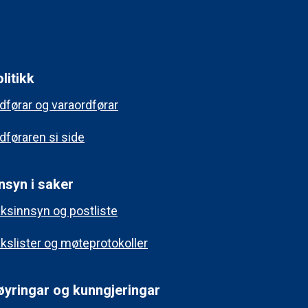
litikk
dførar og varaordførar
dføraren si side
nsyn i saker
ksinnsyn og postliste
kslister og møteprotokoller
øyringar og kunngjeringar