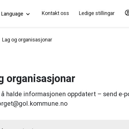
account_c
Hopp til hovedinnholdet
Kontakt oss
Ledige stillingar
Language
keyboard_arrow_down
Lag og organisasjonar
g organisasjonar
 å halde informasjonen oppdatert – send e-pos
torget@gol.kommune.no