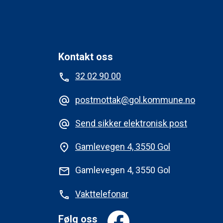
Kontakt oss
32 02 90 00
phone
postmottak@gol.kommune.no
alternate_email
Send sikker elektronisk post
alternate_email
Gamlevegen 4, 3550 Gol
place
Gamlevegen 4, 3550 Gol
mail
Vakttelefonar
phone
Følg oss