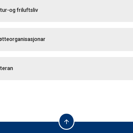
ur-og friluftsliv
øtteorganisasjonar
teran
arrow_upward