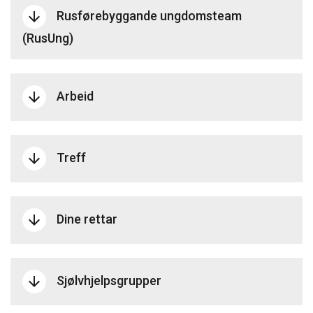
Rusførebyggande ungdomsteam
arrow_downward
(RusUng)
Arbeid
arrow_downward
Treff
arrow_downward
Dine rettar
arrow_downward
Sjølvhjelpsgrupper
arrow_downward