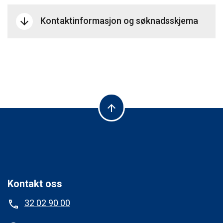
Kontaktinformasjon og søknadsskjema
arrow_downward
arrow_upward
Kontakt oss
32 02 90 00
phone