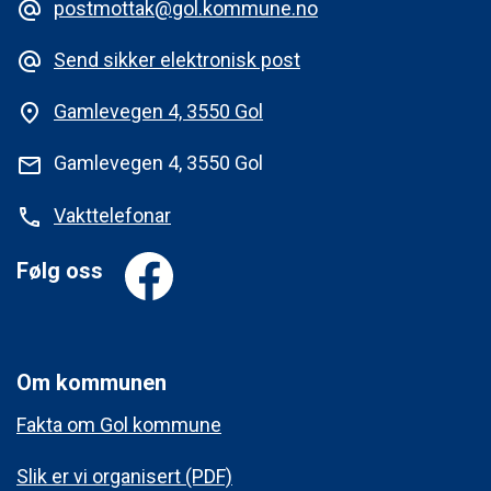
postmottak@gol.kommune.no
alternate_email
Send sikker elektronisk post
alternate_email
Gamlevegen 4, 3550 Gol
place
Gamlevegen 4, 3550 Gol
mail
Vakttelefonar
phone
Følg oss
Om kommunen
Fakta om Gol kommune
Slik er vi organisert (PDF)