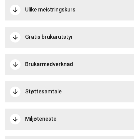
Ulike meistringskurs
arrow_downward
Gratis brukarutstyr
arrow_downward
Brukarmedverknad
arrow_downward
Støttesamtale
arrow_downward
Miljøteneste
arrow_downward