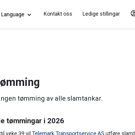
account_c
Hopp til hovedinnholdet
Kontakt oss
Ledige stillingar
Language
keyboard_arrow_down
tømming
ungen tømming av alle slamtankar.
de tømmingar i 2026
til veke 39 vil
Telemark Transportservice AS
utføre slam