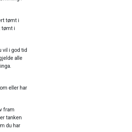
rt tømt i
 tømt i
il i god tid
jelde alle
inga.
om eller har
av fram
jer tanken
som du har