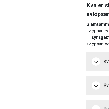
Kva er s
avløpsa
Slamtømm
avløpsanleg
Tilsynsgeb
avløpsanle
Kv
arrow_downward
Kv
arrow_downward
Kv