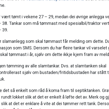
ne.
r vært tømt i vekene 27 – 29, medan dei øvrige anlegga ve
 38. Tankar som må tømmast med spesialbil/traktor vert
 39.
r slamanlegg som skal tømmast får melding om dette. Du v
asjon som SMS. Dersom du har fleire tankar vil varselet g
skal tømmast i år, sjølv om dette ikkje kjem fram av meld
gen tømming av alle slamtankar. Dvs. at slamtanken skal
trollerast sjølv om bustaden/fritidsbustaden har stått t
ruk.
e det så enkelt som råd å koma fram til septiktanken. Gr
 rundt lokket slik at det er enkelt å løfte det av. Merk og g
 slik at det er enklare å vite at dei tømmer rett tank. Der