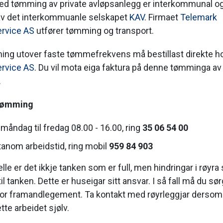
d tømming av private avløpsanlegg er interkommunal og 
av det interkommuanle selskapet
KAV
. Firmaet
Telemark
ervice AS
utfører tømming og transport.
ng utover faste tømmefrekvens må bestillast direkte 
ervice AS
. Du vil mota eiga faktura på denne tømminga av
.
 tømming
 måndag til fredag 08.00 - 16.00, ring
35 06 54 00
tanom arbeidstid, ring mobil
959 84 903
elle er det ikkje tanken som er full, men hindringar i røyra
il tanken. Dette er huseigar sitt ansvar. I så fall må du sør
i for framandlegement. Ta kontakt med røyrleggjar dersom 
tte arbeidet sjølv.