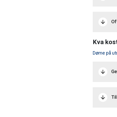
Of
arrow_downward
Kva kost
Døme på utr
Ge
arrow_downward
Ti
arrow_downward