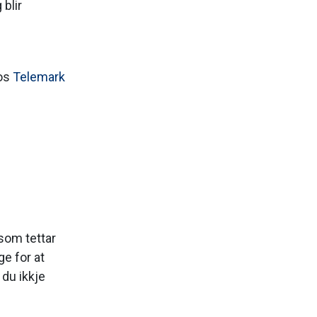
blir
hos
Telemark
 som tettar
ge for at
du ikkje