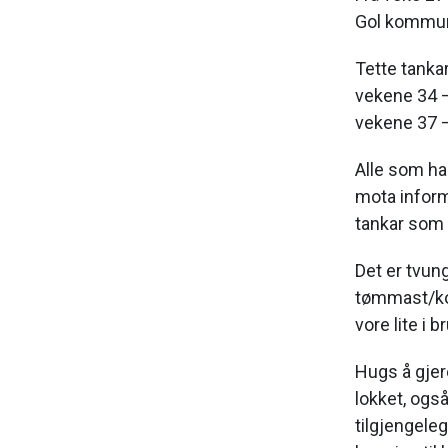
Gol kommu
Tette tanka
vekene 34 –
vekene 37 –
Alle som ha
mota inform
tankar som 
Det er tvun
tømmast/kon
vore lite i b
Hugs å gjer
lokket, også
tilgjengeleg