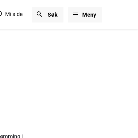
ircle
search
Mi side
menu
Søk
Meny
tømming i