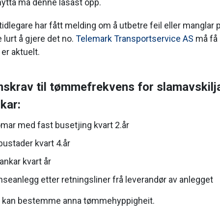
 hytta må denne låsast opp.
dlegare har fått melding om å utbetre feil eller manglar 
 lurt å gjere det no.
Telemark Transportservice AS
må få 
er aktuelt.
krav til tømmefrekvens for slamavskilj
kar:
mar med fast busetjing kvart 2.år
bustader kvart 4.år
ankar kvart år
nseanlegg etter retningsliner frå leverandør av anlegget
kan bestemme anna tømmehyppigheit.