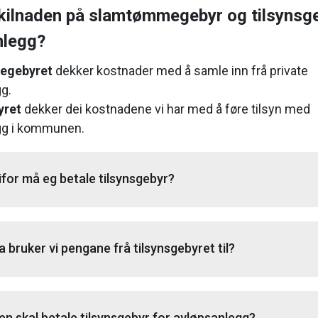
kilnaden på slamtømmegebyr og tilsynsge
nlegg?
egebyret
dekker kostnader med å samle inn frå private
g.
yret
dekker dei kostnadene vi har med å føre tilsyn med
gg i kommunen.
ifor må eg betale tilsynsgebyr?
a bruker vi pengane frå tilsynsgebyret til?
en skal betale tilsynsgebyr for avløpsanlegg?