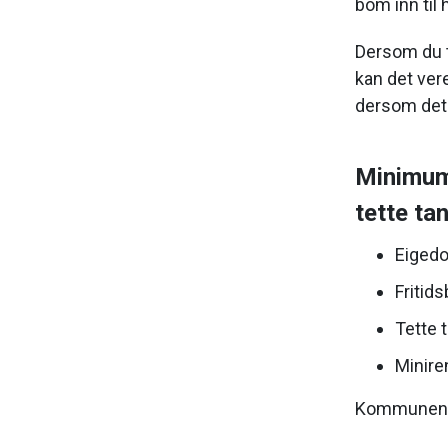
bom inn til
Dersom du ti
kan det vere
dersom det 
Minimums
tette tan
Eigedo
Fritids
Tette t
Minire
Kommunen 