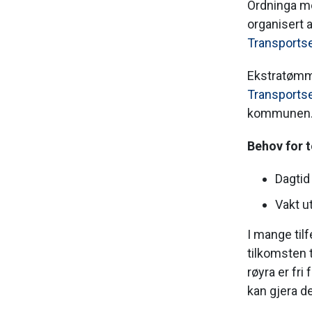
Ordninga me
organisert 
Transports
Ekstratømmi
Transports
kommunen
Behov for
Dagtid
Vakt u
I mange tilf
tilkomsten t
røyra er fr
kan gjera de