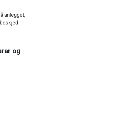
på anlegget,
beskjed
arar og