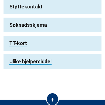
Støttekontakt
Søknadsskjema
TT-kort
Ulike hjelpemiddel
arrow_upward