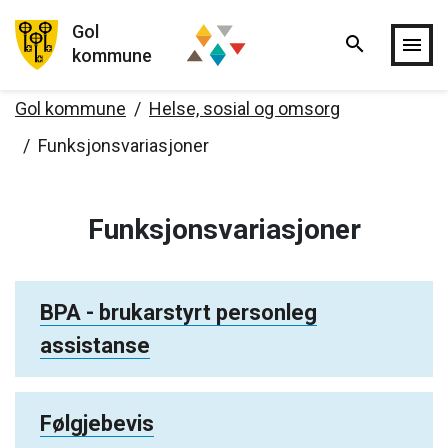
Gol
search
Hopp til hovedinnholdet
menu
kommune
Gol kommune
Helse, sosial og omsorg
Funksjonsvariasjoner
Funksjonsvariasjoner
BPA - brukarstyrt personleg
assistanse
Følgjebevis