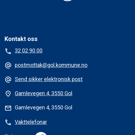
Kontakt oss
32 02 90 00
phone
postmottak@gol.kommune.no
alternate_email
Send sikker elektronisk post
alternate_email
Gamlevegen 4, 3550 Gol
place
Gamlevegen 4, 3550 Gol
mail
Vakttelefonar
phone