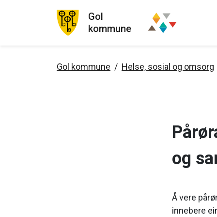
Gol
kommune
Gol kommune
Helse, sosial og omsorg
Pårør
og sa
Å vere pårø
innebere ei