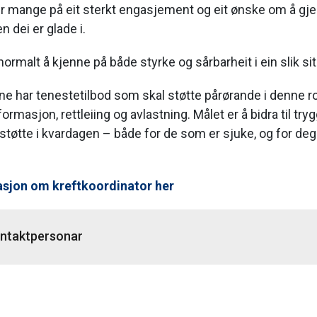
r mange på eit sterkt engasjement og eit ønske om å gje
n dei er glade i.
 normalt å kjenne på både styrke og sårbarheit i ein slik si
 har tenestetilbod som skal støtte pårørande i denne rol
rmasjon, rettleiing og avlastning. Målet er å bidra til tryg
 støtte i kvardagen – både for de som er sjuke, og for de
asjon om kreftkoordinator her
ntaktpersonar