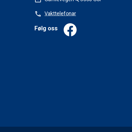
Vakttelefonar
phone
Følg oss