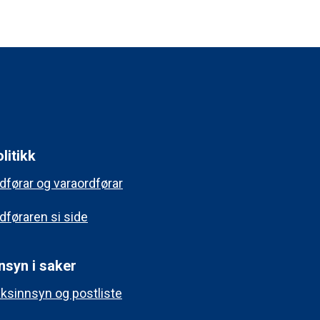
litikk
dførar og varaordførar
dføraren si side
nsyn i saker
ksinnsyn og postliste