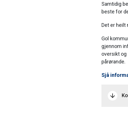
Samtidig be
beste for de
Det er heilt
Gol kommune
gjennom info
oversikt og
pårørande.
Sjå inform
Ko
arrow_downward