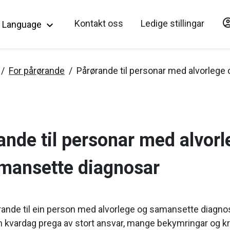
account_c
Hopp til hovedinnholdet
Kontakt oss
Ledige stillingar
Language
keyboard_arrow_down
For pårørande
Pårørande til personar med alvorlege
ande til personar med alvorl
mansette diagnosar
rande til ein person med alvorlege og samansette diagno
n kvardag prega av stort ansvar, mange bekymringar og kr