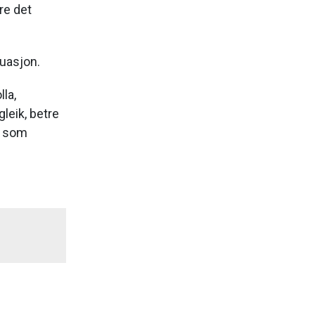
re det
tuasjon.
la,
gleik, betre
g som