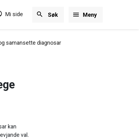
ircle
search
Mi side
menu
Søk
Meny
 og samansette diagnosar
ege
sar kan
evjande val.