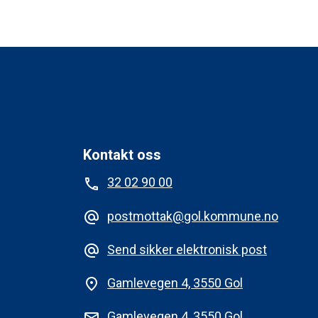
Kontakt oss
32 02 90 00
phone
postmottak@gol.kommune.no
alternate_email
Send sikker elektronisk post
alternate_email
Gamlevegen 4, 3550 Gol
place
Gamlevegen 4, 3550 Gol
mail