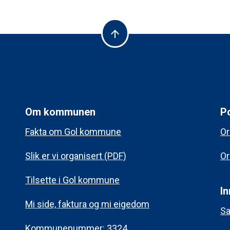
arrow_upward
Om kommunen
Po
Fakta om Gol kommune
Or
Slik er vi organisert (PDF)
Or
Tilsette i Gol kommune
In
Mi side, faktura og mi eigedom
Sa
Kommunenummer: 3324