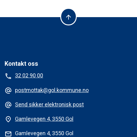
arrow_upward
Kontakt oss
32 02 90 00
phone
postmottak@gol.kommune.no
alternate_email
Send sikker elektronisk post
alternate_email
Gamlevegen 4, 3550 Gol
place
Gamlevegen 4, 3550 Gol
mail