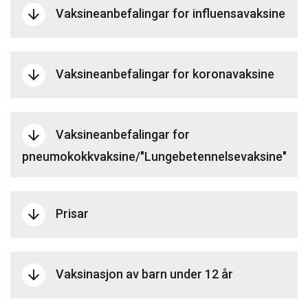
Vaksineanbefalingar for influensavaksine
arrow_downward
Vaksineanbefalingar for koronavaksine
arrow_downward
Vaksineanbefalingar for
arrow_downward
pneumokokkvaksine/"Lungebetennelsevaksine"
Prisar
arrow_downward
Vaksinasjon av barn under 12 år
arrow_downward