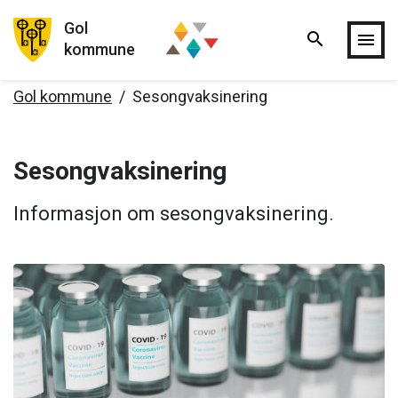
Gol
search
Hopp til hovedinnholdet
menu
kommune
Gol kommune
Sesongvaksinering
Sesongvaksinering
Informasjon om sesongvaksinering.