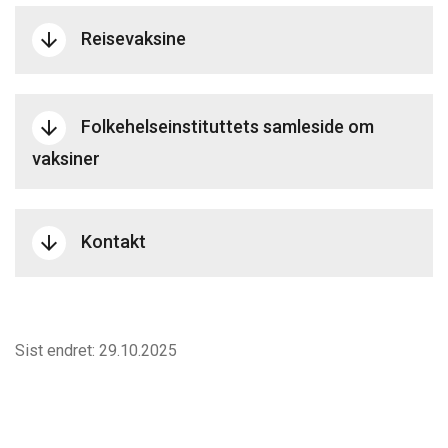
Reisevaksine
arrow_downward
Folkehelseinstituttets samleside om
arrow_downward
vaksiner
Kontakt
arrow_downward
Sist endret: 29.10.2025