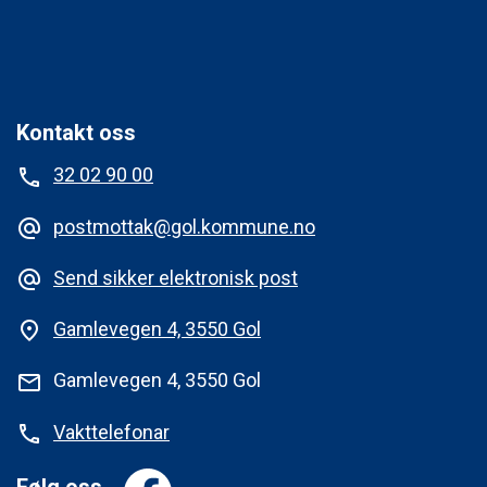
Kontakt oss
32 02 90 00
phone
postmottak@gol.kommune.no
alternate_email
Send sikker elektronisk post
alternate_email
Gamlevegen 4, 3550 Gol
place
Gamlevegen 4, 3550 Gol
mail
Vakttelefonar
phone
Følg oss