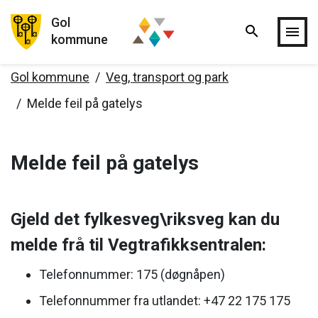
Gol
search
Hopp til hovedinnholdet
menu
kommune
Gol kommune
Veg, transport og park
Melde feil på gatelys
Melde feil på gatelys
Gjeld det fylkesveg\riksveg kan du
melde frå til Vegtrafikksentralen:
Telefonnummer: 175 (døgnåpen)
Telefonnummer fra utlandet: +47 22 175 175