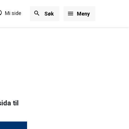
ircle
search
Mi side
menu
Søk
Meny
da til