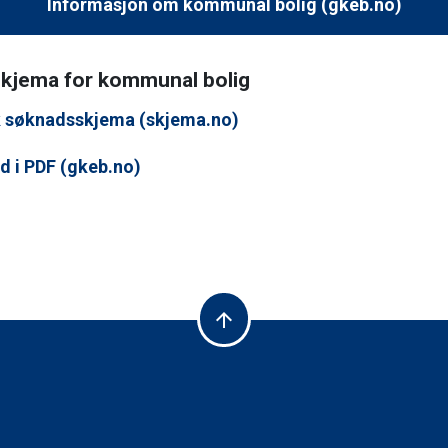
Informasjon om kommunal bolig (gkeb.no)
kjema for kommunal bolig
k søknadsskjema (skjema.no)
d i PDF (gkeb.no)
arrow_upward