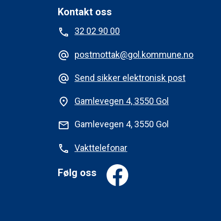
Kontakt oss
32 02 90 00
phone
postmottak@gol.kommune.no
alternate_email
Send sikker elektronisk post
alternate_email
Gamlevegen 4, 3550 Gol
place
Gamlevegen 4, 3550 Gol
mail
Vakttelefonar
phone
Følg oss