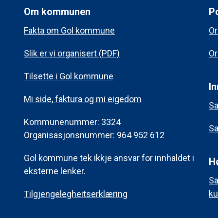
Om kommunen
Po
Fakta om Gol kommune
Or
Slik er vi organisert (PDF)
Or
Tilsette i Gol kommune
In
Mi side, faktura og mi eigedom
Sa
Kommunenummer: 3324
Sa
Organisasjonsnummer: 964 952 612
Gol kommune tek ikkje ansvar for innhaldet i
H
eksterne lenker.
Sa
ku
Tilgjengelegheitserklæring