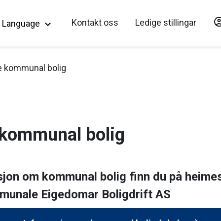
account_c
Hopp til hovedinnholdet
Kontakt oss
Ledige stillingar
Language
keyboard_arrow_down
 kommunal bolig
kommunal bolig
jon om kommunal bolig finn du på heimesi
munale Eigedomar Boligdrift AS