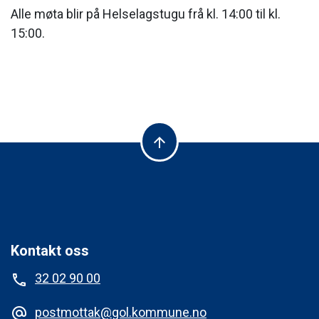
Alle møta blir på Helselagstugu frå kl. 14:00 til kl.
15:00.
arrow_upward
Kontakt oss
32 02 90 00
phone
postmottak@gol.kommune.no
alternate_email