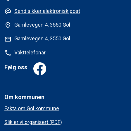
Send sikker elektronisk post
alternate_email
Gamlevegen 4, 3550 Gol
place
Gamlevegen 4, 3550 Gol
mail
Vakttelefonar
phone
Følg oss
Om kommunen
Fakta om Gol kommune
Slik er vi organisert (PDF)