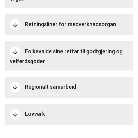
Retningsliner for medverknadsorgan
arrow_downward
Folkevalde sine rettar til godtgjering og
arrow_downward
velferdsgoder
Regionalt samarbeid
arrow_downward
Lovverk
arrow_downward