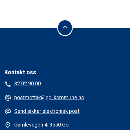
arrow_upward
Kontakt oss
32 02 90 00
phone
postmottak@gol.kommune.no
alternate_email
Send sikker elektronisk post
alternate_email
Gamlevegen 4, 3550 Gol
place