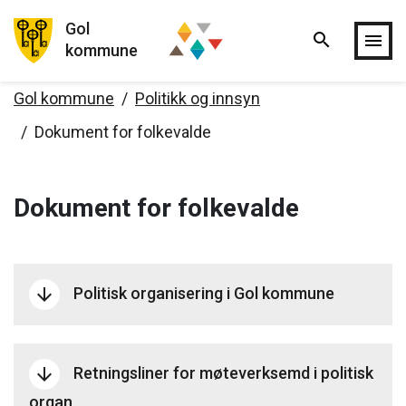
Gol
search
Hopp til hovedinnholdet
menu
kommune
Gol kommune
Politikk og innsyn
Dokument for folkevalde
Dokument for folkevalde
Politisk organisering i Gol kommune
arrow_downward
Retningsliner for møteverksemd i politisk
arrow_downward
organ