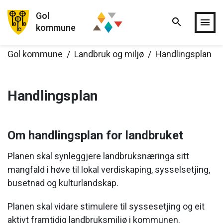
Gol
search
Hopp til hovedinnholdet
menu
kommune
Gol kommune
Landbruk og miljø
Handlingsplan
Handlingsplan
Om handlingsplan for landbruket
Planen skal synleggjere landbruksnæringa sitt
mangfald i høve til lokal verdiskaping, sysselsetjing,
busetnad og kulturlandskap.
Planen skal vidare stimulere til syssesetjing og eit
aktivt framtidig landbruksmiljø i kommunen.