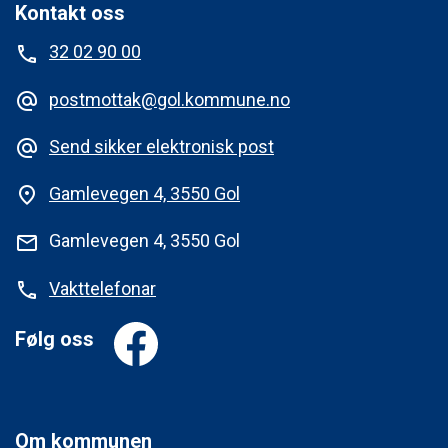
Kontakt oss
32 02 90 00
phone
postmottak@gol.kommune.no
alternate_email
Send sikker elektronisk post
alternate_email
Gamlevegen 4, 3550 Gol
place
Gamlevegen 4, 3550 Gol
mail
Vakttelefonar
phone
Følg oss
Om kommunen