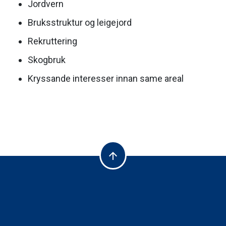
Jordvern
Bruksstruktur og leigejord
Rekruttering
Skogbruk
Kryssande interesser innan same areal
arrow_upward