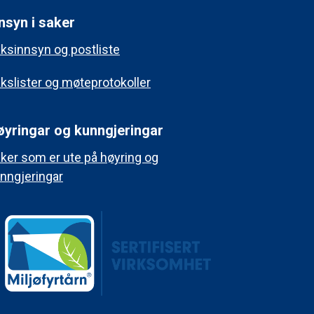
nsyn i saker
ksinnsyn og postliste
kslister og møteprotokoller
øyringar og kunngjeringar
ker som er ute på høyring og
nngjeringar