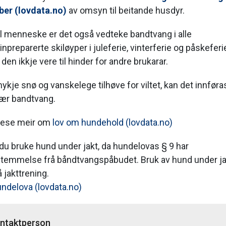
ber (lovdata.no)
av omsyn til beitande husdyr.
l menneske er det også vedteke bandtvang i alle
preparerte skiløyper i juleferie, vinterferie og påskeferi
den ikkje vere til hinder for andre brukarar.
ykje snø og vanskelege tilhøve for viltet, kan det innføra
ær bandtvang.
 lese meir om
lov om hundehold (lovdata.no)
 du bruke hund under jakt, da hundelovas § 9 har
emmelse frå båndtvangspåbudet. Bruk av hund under jak
å jakttrening.
undelova (lovdata.no)
ntaktperson