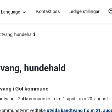
account_c
Hopp til hovedinnholdet
Kontakt oss
Ledige stillingar
Language
keyboard_arrow_down
dtvang, hundehald
vang, hundehald
vang i Gol kommune
dtvang i Gol kommune er f.o.m 1. april t.o.m 20. august.
ar kommunstyret vedteke
utvida bandtvang f.o.m 21. aug