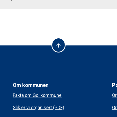
arrow_upward
Om kommunen
Po
Fakta om Gol kommune
Or
Slik er vi organisert (PDF)
Or