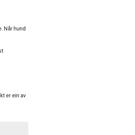
e. Når hund
st
t er ein av