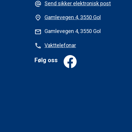
Send sikker elektronisk post
alternate_email
Gamlevegen 4, 3550 Gol
place
Gamlevegen 4, 3550 Gol
mail
Vakttelefonar
phone
Følg oss