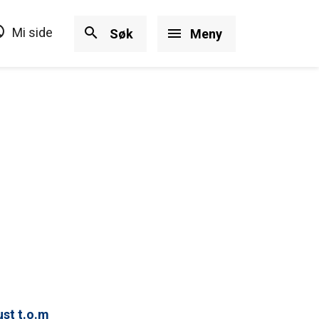
ircle
search
Mi side
menu
Søk
Meny
ust t.o.m