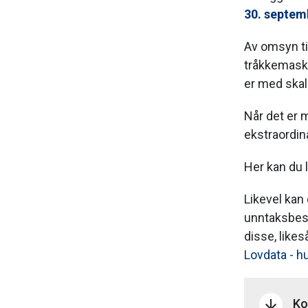
30. septem
Av omsyn ti
tråkkemaskin
er med skal 
Når det er m
ekstraordin
Her kan du
Likevel kan
unntaksbest
disse, likes
Lovdata - h
Ko
arrow_downward