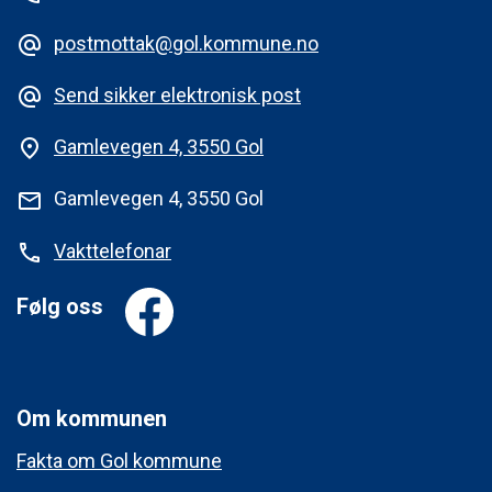
postmottak@gol.kommune.no
alternate_email
Send sikker elektronisk post
alternate_email
Gamlevegen 4, 3550 Gol
place
Gamlevegen 4, 3550 Gol
mail
Vakttelefonar
phone
Følg oss
Om kommunen
Fakta om Gol kommune